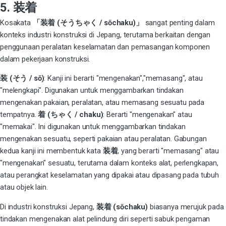
5. 装着
Kosakata
「装着 (そうちゃく / sōchaku)」
sangat penting dalam
konteks industri konstruksi di Jepang, terutama berkaitan dengan
penggunaan peralatan keselamatan dan pemasangan komponen
dalam pekerjaan konstruksi.
装 (そう / sō)
: Kanji ini berarti "mengenakan","memasang", atau
"melengkapi". Digunakan untuk menggambarkan tindakan
mengenakan pakaian, peralatan, atau memasang sesuatu pada
tempatnya.
着 (ちゃく / chaku)
: Berarti "mengenakan" atau
"memakai". Ini digunakan untuk menggambarkan tindakan
mengenakan sesuatu, seperti pakaian atau peralatan. Gabungan
kedua kanji ini membentuk kata
装着
, yang berarti "memasang" atau
"mengenakan" sesuatu, terutama dalam konteks alat, perlengkapan,
atau perangkat keselamatan yang dipakai atau dipasang pada tubuh
atau objek lain.
Di industri konstruksi Jepang,
装着 (sōchaku)
biasanya merujuk pada
tindakan mengenakan alat pelindung diri seperti sabuk pengaman