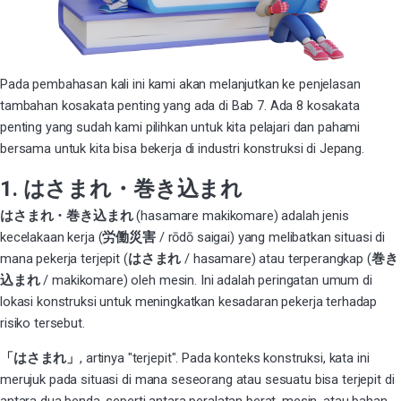
Pada pembahasan kali ini kami akan melanjutkan ke penjelasan
tambahan kosakata penting yang ada di Bab 7. Ada 8 kosakata
penting yang sudah kami pilihkan untuk kita pelajari dan pahami
bersama untuk kita bisa bekerja di industri konstruksi di Jepang.
1. はさまれ・巻き込まれ
はさまれ・巻き込まれ
(hasamare makikomare) adalah jenis
kecelakaan kerja (
労働災害
/ rōdō saigai) yang melibatkan situasi di
mana pekerja terjepit (
はさまれ
/ hasamare) atau terperangkap (
巻き
込まれ
/ makikomare) oleh mesin. Ini adalah peringatan umum di
lokasi konstruksi untuk meningkatkan kesadaran pekerja terhadap
risiko tersebut.
「はさまれ」
, artinya "terjepit". Pada konteks konstruksi, kata ini
merujuk pada situasi di mana seseorang atau sesuatu bisa terjepit di
antara dua benda, seperti antara peralatan berat, mesin, atau bahan