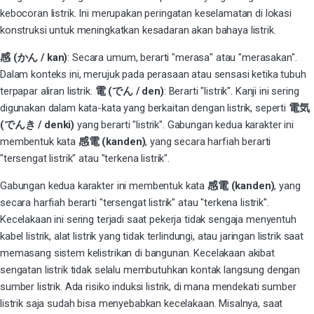
kebocoran listrik. Ini merupakan peringatan keselamatan di lokasi
konstruksi untuk meningkatkan kesadaran akan bahaya listrik.
感 (かん / kan)
: Secara umum, berarti "merasa" atau "merasakan".
Dalam konteks ini, merujuk pada perasaan atau sensasi ketika tubuh
terpapar aliran listrik.
電 (でん / den)
: Berarti "listrik". Kanji ini sering
digunakan dalam kata-kata yang berkaitan dengan listrik, seperti
電気
(でんき / denki)
yang berarti "listrik". Gabungan kedua karakter ini
membentuk kata
感電 (kanden)
, yang secara harfiah berarti
"tersengat listrik" atau "terkena listrik".
Gabungan kedua karakter ini membentuk kata
感電 (kanden)
, yang
secara harfiah berarti "tersengat listrik" atau "terkena listrik".
Kecelakaan ini sering terjadi saat pekerja tidak sengaja menyentuh
kabel listrik, alat listrik yang tidak terlindungi, atau jaringan listrik saat
memasang sistem kelistrikan di bangunan. Kecelakaan akibat
sengatan listrik tidak selalu membutuhkan kontak langsung dengan
sumber listrik. Ada risiko induksi listrik, di mana mendekati sumber
listrik saja sudah bisa menyebabkan kecelakaan. Misalnya, saat