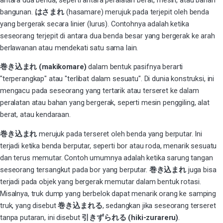
bangunan.
はさまれ
(hasamare) merujuk pada terjepit oleh benda
yang bergerak secara
linier (lurus). Contohnya adalah ketika
seseorang terjepit di antara dua benda besar yang bergerak ke arah
berlawanan atau mendekati satu sama lain.
巻き込まれ (makikomare)
dalam bentuk pasifnya berarti
"terperangkap" atau "terlibat dalam sesuatu". Di dunia konstruksi, ini
mengacu pada seseorang yang tertarik atau terseret ke dalam
peralatan atau bahan yang bergerak, seperti mesin penggiling, alat
berat, atau kendaraan.
巻き込まれ
merujuk pada terseret oleh benda yang berputar. Ini
terjadi ketika benda berputar, seperti bor atau roda, menarik sesuatu
dan terus memutar. Contoh umumnya adalah ketika sarung tangan
seseorang tersangkut pada bor yang berputar.
巻き込まれ
juga bisa
terjadi pada objek yang bergerak memutar dalam bentuk rotasi.
Misalnya, truk dump yang berbelok dapat menarik orang ke samping
truk, yang disebut
巻き込まれる
, sedangkan jika seseorang terseret
tanpa putaran, ini disebut
引きずられる (hiki-zurareru)
.