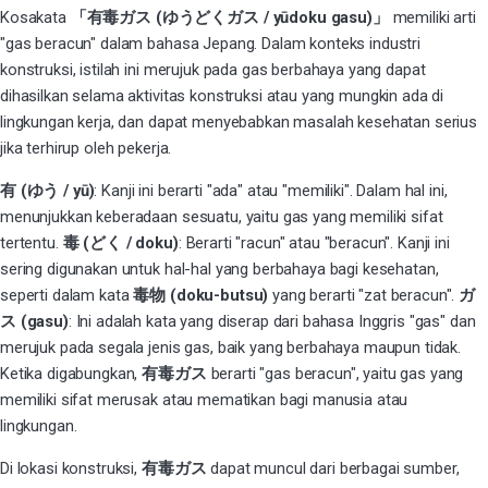
Kosakata
「有毒ガス (ゆうどくガス / yūdoku gasu)」
memiliki arti
"gas beracun" dalam bahasa Jepang. Dalam konteks industri
konstruksi, istilah ini merujuk pada gas berbahaya yang dapat
dihasilkan selama aktivitas konstruksi atau yang mungkin ada di
lingkungan kerja, dan dapat menyebabkan masalah kesehatan serius
jika terhirup oleh pekerja.
有 (ゆう / yū)
: Kanji ini berarti "ada" atau "memiliki". Dalam hal ini,
menunjukkan keberadaan sesuatu, yaitu gas yang memiliki sifat
tertentu.
毒 (どく / doku)
: Berarti "racun" atau "beracun". Kanji ini
sering digunakan untuk hal-hal yang berbahaya bagi kesehatan,
seperti dalam kata
毒物 (doku-butsu)
yang berarti "zat beracun".
ガ
ス (gasu)
: Ini adalah kata yang diserap dari bahasa Inggris "gas" dan
merujuk pada segala jenis gas, baik yang berbahaya maupun tidak.
Ketika digabungkan,
有毒ガス
berarti "gas beracun", yaitu gas yang
memiliki sifat merusak atau mematikan bagi manusia atau
lingkungan.
Di lokasi konstruksi,
有毒ガス
dapat muncul dari berbagai sumber,