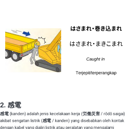
2. 感電
感電
(kanden) adalah jenis kecelakaan kerja (
労働災害
/ rōdō saigai)
akibat sengatan listrik (
感電
/ kanden) yang disebabkan oleh kontak
dengan kabel yang dialiri listrik atau peralatan yang mengalami