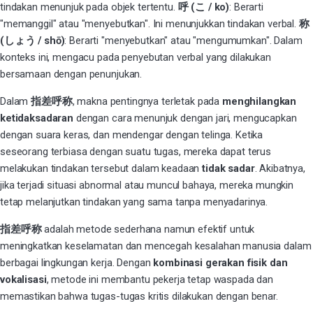
tindakan menunjuk pada objek tertentu.
呼 (こ / ko)
: Berarti
"memanggil" atau "menyebutkan". Ini menunjukkan tindakan verbal.
称
(しょう / shō)
: Berarti "menyebutkan" atau "mengumumkan". Dalam
konteks ini, mengacu pada penyebutan verbal yang dilakukan
bersamaan dengan penunjukan.
Dalam
指差呼称
, makna pentingnya terletak pada
menghilangkan
ketidaksadaran
dengan cara menunjuk dengan jari, mengucapkan
dengan suara keras, dan mendengar dengan telinga. Ketika
seseorang terbiasa dengan suatu tugas, mereka dapat terus
melakukan tindakan tersebut dalam keadaan
tidak sadar
. Akibatnya,
jika terjadi situasi abnormal atau muncul bahaya, mereka mungkin
tetap melanjutkan tindakan yang sama tanpa menyadarinya.
指差呼称
adalah metode sederhana namun efektif untuk
meningkatkan keselamatan dan mencegah kesalahan manusia dalam
berbagai lingkungan kerja. Dengan
kombinasi gerakan fisik dan
vokalisasi
, metode ini membantu pekerja tetap waspada dan
memastikan bahwa tugas-tugas kritis dilakukan dengan benar.