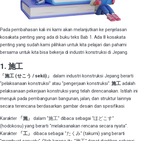
Pada pembahasan kali ini kami akan melanjutkan ke penjelasan
kosakata penting yang ada di buku teks Bab 1. Ada 8 kosakata
penting yang sudah kami pilihkan untuk kita pelajari dan pahami
bersama untuk kita bisa bekerja di industri konstruksi di Jepang.
1. 施工
「施工 (せこう / sekō)」
dalam industri konstruksi Jepang berarti
"pelaksanaan konstruksi" atau "pengerjaan konstruksi".
施工
adalah
pelaksanaan pekerjaan konstruksi yang telah direncanakan. Istilah ini
merujuk pada pembangunan bangunan, jalan, dan struktur lainnya
secara terencana berdasarkan gambar desain dan spesifikasi.
Karakter
「施」
dalam "施工" dibaca sebagai
"ほどこす"
(hodokosu)
yang berarti "melaksanakan rencana secara nyata".
Karakter
「工」
dibaca sebagai
"たくみ" (takumi)
yang berarti
"membuat sesuatu". Oleh karena itu, "施工" dapat diartikan sebagai