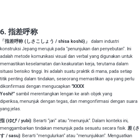
6. 指差呼称
「指差呼称 (しさこしょう / shisa koshō)」
dalam industri
konstruksi Jepang merujuk pada "penunjukan dan penyebutan". Ini
adalah metode komunikasi visual dan verbal yang digunakan untuk
memastikan keselamatan dan keakuratan kerja, terutama dalam
situasi berisiko tinggi. Ini adalah suatu praktik di mana, pada setiap
titik penting dalam tindakan, seseorang memastikan apa yang perlu
dikonfirmasi dengan mengucapkan
"XXXX
Yoshi!"
sambil merentangkan lengan ke arah objek yang
diperiksa, menunjuk dengan tegas, dan mengonfirmasi dengan suara
yang jelas.
指 (ゆび / yubi)
: Berarti "jari" atau "menunjuk". Dalam konteks ini,
menggambarkan tindakan menunjuk pada sesuatu secara fisik.
差 (さ
す / sasu)
: Berarti "mengulurkan" atau "menunjukkan". Menguatkan