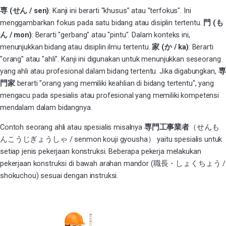
専 (せん / sen)
: Kanji ini berarti "khusus" atau "terfokus". Ini
menggambarkan fokus pada satu bidang atau disiplin tertentu.
門 (も
ん / mon)
: Berarti "gerbang" atau "pintu". Dalam konteks ini,
menunjukkan bidang atau disiplin ilmu tertentu.
家 (か / ka)
: Berarti
"orang" atau "ahli". Kanji ini digunakan untuk menunjukkan seseorang
yang ahli atau profesional dalam bidang tertentu. Jika digabungkan,
専
門家
berarti "orang yang memiliki keahlian di bidang tertentu", yang
mengacu pada spesialis atau profesional yang memiliki kompetensi
mendalam dalam bidangnya.
Contoh seorang ahli atau spesialis misalnya
専門工事業者
（せんも
んこうじぎょうしゃ / senmon kouji gyousha） yaitu spesialis untuk
setiap jenis pekerjaan konstruksi. Beberapa pekerja melakukan
pekerjaan konstruksi di bawah arahan mandor (職長・しょくちょう /
shokuchou) sesuai dengan instruksi.