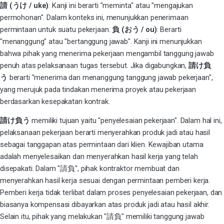
請 (うけ / uke)
: Kanji ini berarti "meminta" atau "mengajukan
permohonan". Dalam konteks ini, menunjukkan penerimaan
permintaan untuk suatu pekerjaan.
負 (おう / ou)
: Berarti
"menanggung" atau "bertanggung jawab". Kanji ini menunjukkan
bahwa pihak yang menerima pekerjaan mengambil tanggung jawab
penuh atas pelaksanaan tugas tersebut. Jika digabungkan,
請け負
う
berarti "menerima dan menanggung tanggung jawab pekerjaan",
yang merujuk pada tindakan menerima proyek atau pekerjaan
berdasarkan kesepakatan kontrak.
請け負う
memiliki tujuan yaitu
"penyelesaian pekerjaan"
. Dalam hal ini,
pelaksanaan pekerjaan berarti menyerahkan produk jadi atau hasil
sebagai tanggapan atas permintaan dari klien. Kewajiban utama
adalah menyelesaikan dan menyerahkan hasil kerja yang telah
disepakati. Dalam "請負", pihak kontraktor membuat dan
menyerahkan hasil kerja sesuai dengan permintaan pemberi kerja.
Pemberi kerja tidak terlibat dalam proses penyelesaian pekerjaan, dan
biasanya kompensasi dibayarkan atas produk jadi atau hasil akhir.
Selain itu, pihak yang melakukan "請負" memiliki tanggung jawab