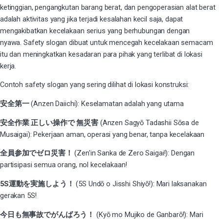
ketinggian, pengangkutan barang berat, dan pengoperasian alat berat
adalah aktivitas yang jika terjadi kesalahan kecil saja, dapat
mengakibatkan kecelakaan serius yang berhubungan dengan
nyawa.
Safety slogan
dibuat untuk mencegah kecelakaan semacam
itu dan meningkatkan kesadaran para pihak yang terlibat di lokasi
kerja.
Contoh safety slogan yang sering dilihat di lokasi konstruksi:
安全第一
(
Anzen Daiichi
): Keselamatan adalah yang utama
安全作業 正しい操作で 無災害
(
Anzen Sagyō Tadashii Sōsa de
Musaigai
): Pekerjaan aman, operasi yang benar, tanpa kecelakaan
全員参加でゼロ災害！
(
Zen'in Sanka de Zero Saigai!
): Dengan
partisipasi semua orang, nol kecelakaan!
5S運動を実施しよう！
(
5S Undō o Jisshi Shiyō!
): Mari laksanakan
gerakan 5S!
今日も無事故でがんばろう！
(
Kyō mo Mujiko de Ganbarō!
): Mari