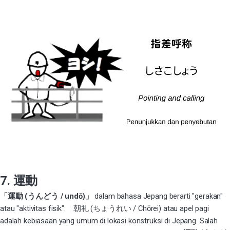
7. 運動
「運動 (うんどう / undō)」
dalam bahasa Jepang berarti "gerakan"
atau "aktivitas fisik". 朝礼 (ちょうれい / Chōrei) atau apel pagi
adalah kebiasaan yang umum di lokasi konstruksi di Jepang. Salah